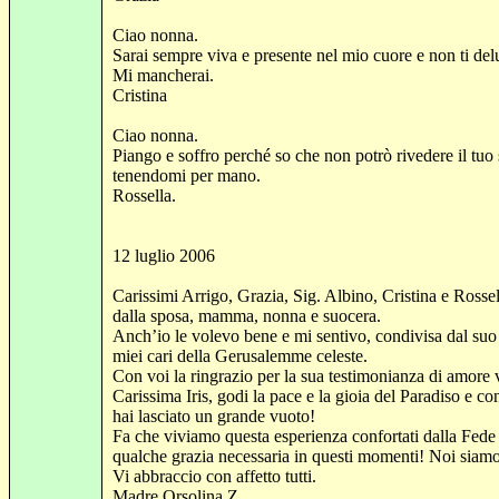
Ciao nonna.
Sarai sempre viva e presente nel mio cuore e non ti delu
Mi mancherai.
Cristina
Ciao nonna.
Piango e soffro perché so che non potrò rivedere il tu
tenendomi per mano.
Rossella.
12 luglio 2006
Carissimi Arrigo, Grazia, Sig. Albino,
Cristina e Rossel
dalla sposa, mamma, nonna e suocera.
Anch’io le volevo bene e mi sentivo, condivisa dal suo
miei cari della Gerusalemme celeste.
Con voi la ringrazio per la sua testimonianza di amore v
Carissima Iris, godi la pace e la gioia del Paradiso e co
hai lasciato un grande vuoto!
Fa che viviamo questa esperienza confortati dalla Fede 
qualche grazia necessaria in questi momenti! Noi siamo
Vi abbraccio con affetto tutti.
Madre Orsolina Z.