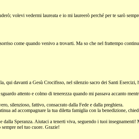
derò; volevi vedermi laureata e io mi laureerò perché per te sarò sempre
o sorriso come quando venivo a trovarti. Ma so che nel frattempo contin
la
, qui davanti a Gesù Crocifisso, nel silenzio sacro dei Santi Esercizi,
 sguardo attento e colmo di tenerezza quando mi passava accanto mentre 
ero, silenzioso, fattivo, consacrato dalla Fede e dalla preghiera.
ntinua ad accompagnare la tua diletta famiglia con la benedizione, chieden
e dalla Speranza. Aiutaci a tenerti viva, seguendo i tuoi insegnamenti! 
 sempre nel tuo cuore. Grazie!