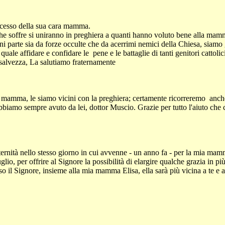
decesso della sua cara mamma.
che soffre si uniranno in preghiera a quanti hanno voluto bene alla mamm
gni parte sia da forze occulte che da acerrimi nemici della Chiesa, siamo
le affidare e confidare le pene e le battaglie di tanti genitori cattolici c
a salvezza, La salutiamo fraternamente
ra mamma, le siamo vicini con la preghiera; certamente ricorreremo anc
abbiamo sempre avuto da lei, dottor Muscio. Grazie per tutto l'aiuto che 
ernità nello stesso giorno in cui avvenne - un anno fa - per la mia mamm
lio, per offrire al Signore la possibilità di elargire qualche grazia in 
o il Signore, insieme alla mia mamma Elisa, ella sarà più vicina a te e a 