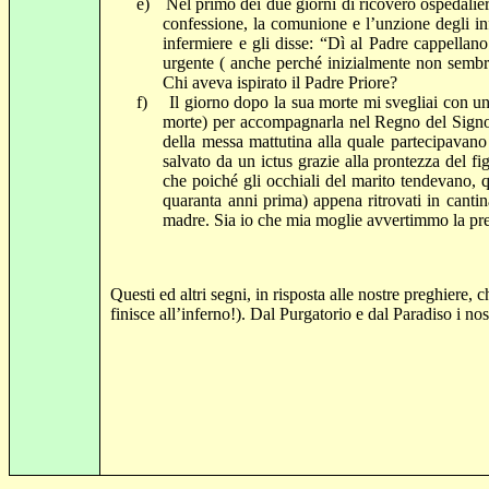
e)
Nel primo dei due giorni di ricovero ospedalier
confessione, la comunione e l’unzione degli in
infermiere e gli disse: “Dì al Padre cappellan
urgente ( anche perché inizialmente non semb
Chi aveva ispirato il Padre Priore?
f)
Il giorno dopo la sua morte mi svegliai con u
morte) per accompagnarla nel Regno del Signor
della messa mattutina alla quale partecipavano 
salvato da un ictus grazie alla prontezza del f
che poiché gli occhiali del marito tendevano, qu
quaranta anni prima) appena ritrovati in canti
madre. Sia io che mia moglie avvertimmo la prec
Questi ed altri segni, in risposta alle nostre preghiere,
finisce all’inferno!). Dal Purgatorio e dal Paradiso i nos