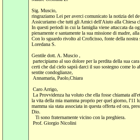
Sig. Muscio,
ringraziamo Lei per averci comunicato la notizia del 
Assicuriamo che tutti gli Amici dell'Aiuto alla Chiesa 
In questi periodi in cui la famiglia viene attaccata da o
pienamente e santamente la sua missione di madre, alla qua
Con lo sguardo rivolto al Croficisso, fonte della nostr
Loredana S.
Gentile dott. A. Muscio ,
partecipiamo al suo dolore per la perdita della sua ca
certi che dal cielo saprà darci il suo sostegno come lo 
sentite condoglianze,
Annamaria, Paolo,Chiara
Caro Arrigo,
La Provvidenza ha voluto che ella fosse chiamata all'et
la vita della mia mamma proprio per quel giorno, l'11 lug
mamma sia stata associata in questa offerta ed ora, press
Dio.
Ti sono fraternamente vicino con la preghiera.
Prof.
Giorgio Nicolini