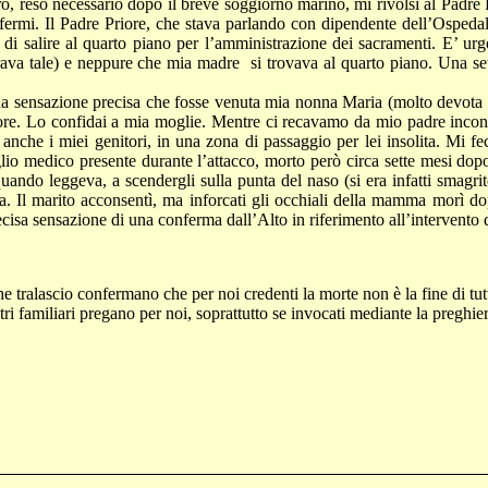
o, reso necessario dopo il breve soggiorno marino, mi rivolsi al Padre 
fermi. Il Padre Priore, che stava parlando con dipendente dell’Ospedal
o di salire al quarto piano per l’amministrazione dei sacramenti. E’ ur
rava tale) e neppure che mia madre
si trovava al quarto piano. Una 
na sensazione precisa che fosse venuta mia nonna Maria (molto devota 
e. Lo confidai a mia moglie. Mentre ci recavamo da mio padre incontr
anche i miei genitori, in una zona di passaggio per lei insolita. Mi fe
iglio medico presente durante l’attacco, morto però circa sette mesi do
ando leggeva, a scendergli sulla punta del naso (si era infatti smagrito
na. Il marito acconsentì, ma inforcati gli occhiali della mamma morì d
isa sensazione di una conferma dall’Alto in riferimento all’intervento
 che tralascio confermano che per noi credenti la morte non è la fine di 
tri familiari pregano per noi, soprattutto se invocati mediante la preghier