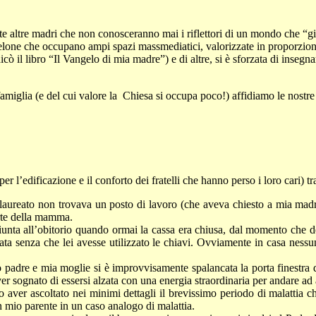
ltre madri che non conosceranno mai i riflettori di un mondo che “giac
le velone che occupano ampi spazi massmediatici, valorizzate in proporz
icò il libro “Il Vangelo di mia madre”) e di altre, si è sforzata di inseg
amiglia (e del cui valore la
Chiesa si occupa poco!) affidiamo le nostre
r l’edificazione e il conforto dei fratelli che hanno perso i loro cari) tr
 laureato non trovava un posto di lavoro (che aveva chiesto a mia madr
orte della mamma.
giunta all’obitorio quando ormai la cassa era chiusa, dal momento che 
rata senza che lei avesse utilizzato le chiavi. Ovviamente in casa ness
dre e mia moglie si è improvvisamente spalancata la porta finestra d
er sognato di essersi alzata con una energia straordinaria per andare ad a
ver ascoltato nei minimi dettagli il brevissimo periodo di malattia che 
n mio parente in un caso analogo di malattia.