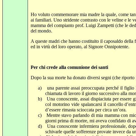
Ho voluto commemorare mia madre la quale, come tante a
ai familiari. Uno stridente contrasto con le veline e 
mamma del compianto prof.
Luigi Zampetti
(che le ded
del mondo.
A queste madri che hanno costituito il caposaldo della f
ed in virtù del loro operato, al Signore Onnipotente.
Per chi crede alla comunione dei santi
Dopo la sua morte ha donato diversi segni (che riporto pe
a)
una parente assai preoccupata perché il figlio
chiamata di lavoro il giorno successivo alla m
b)
Una conoscente, assai dispiaciuta per essere 
col motorino vide spalancarsi il cancello d’ent
d’essere rimasta scioccata per circa un’ora.
c)
Mentre stavo parlando di mia mamma con mio pa
giorni prima di morire, mi aveva confidato di av
d)
Una conoscente infermiera professionale, dopo a
schivarle quelle sofferenze provate invece da u