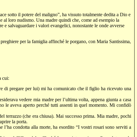
e sotto il potere del maligno”, ha vissuto totalmente dedita a Dio e
ione al loro nudismo. Una madre quindi che, come ad esempio la
nare e salvaguardare i valori evangelici, nonostante le onde avverse
 preghiere per la famiglia affinché le porgano, con Maria Santissima,
a cui:
e di pregare per lui) mi ha comunicato che il figlio ha ricevuto una
desiderava vedere mia madre per l’ultima volta, appena giunta a casa
uno le aveva aperto perché tutti assenti in quel momento. Mi confidò
el terrazzo (che era chiusa). Mai successo prima. Mia madre, pochi
prire la porta.
l’ha condotta alla morte, ha esordito “I vostri rosari sono serviti a