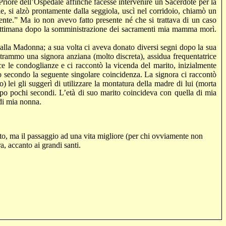
Priore dell’Ospedale affinché facesse intervenire un Sacerdote per la
e, si alzò prontamente dalla seggiola, uscì nel corridoio, chiamò un
gente.” Ma io non avevo fatto presente né che si trattava di un caso
settimana dopo la somministrazione dei sacramenti mia mamma morì.
alla Madonna; a sua volta ci aveva donato diversi segni dopo la sua
ammo una signora anziana (molto discreta), assidua frequentatrice
ce le condoglianze e ci raccontò la vicenda del marito, inizialmente
po secondo la seguente singolare coincidenza. La signora ci raccontò
) lei gli suggerì di utilizzare la montatura della madre di lui (morta
opo pochi secondi. L’età di suo marito coincideva con quella di mia
 di mia nonna.
tutto, ma il passaggio ad una vita migliore (per chi ovviamente non
a, accanto ai grandi santi.